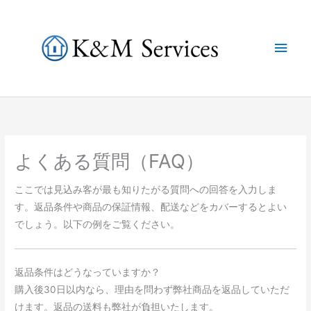
内
容
メ
を
ス
イ
キ
ッ
ン
プ
メ
よくある質問（FAQ）
ニ
ここでは見込み客が最も知りたがる質問への回答を入力しま
ュ
す。返品条件や商品の保証情報、配送などをカバーするとよい
ー
でしょう。以下の例をご覧ください。
返品条件はどうなっていますか？
購入後30日以内なら、理由を問わず弊社商品を返品していただ
けます。返品の送料も弊社が負担いたします。